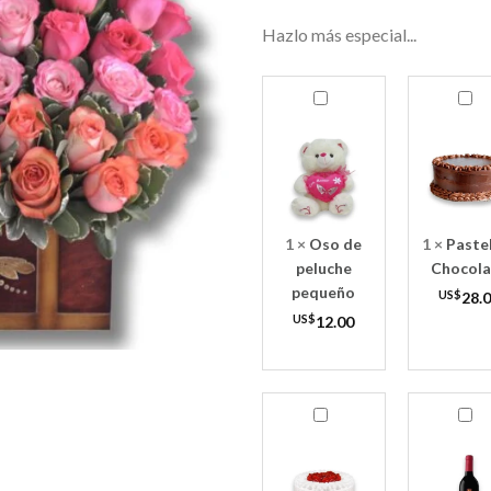
Hazlo más especial...
Oso
Pastel
de
de
peluche
Chocolate
pequeño
1
×
Oso de
1
×
Paste
peluche
Chocola
pequeño
US$
28.
US$
12.00
Pastel
Vino
de
Tinto
Fresa