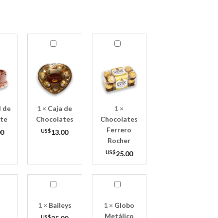
Caja
Chocolates
de
Ferrero
Chocolates
Rocher
l de
1
×
Caja de
1
×
te
Chocolates
Chocolates
Ferrero
00
US$
13.00
Rocher
US$
25.00
Baileys
Globo
Metálico
Amor
1
×
Baileys
1
×
Globo
Metálico
US$