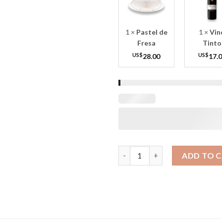
1
×
Pastel de
1
×
Vin
Fresa
Tinto
US$
28.00
US$
17.
Atardecer quantity
ADD TO 