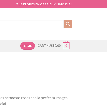
TUS FLORES EN CASA EL MISMO DÍA!
CART /
US$
0.00
0
LOGIN
tas hermosas rosas son la perfecta imagen
cial.