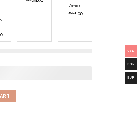
35.00
Amor
US$
5.00
o
00
USD
DOP
EUR
CART