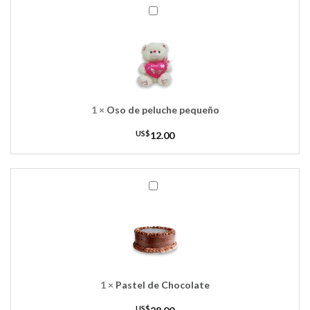
Oso
de
peluche
pequeño
1
×
Oso de peluche pequeño
US$
12.00
Pastel
de
Chocolate
1
×
Pastel de Chocolate
US$